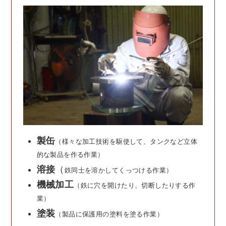
製缶
（様々な加工技術を駆使して、タンクなど立体
的な製品を作る作業）
溶接
（
鉄同士を溶かしてくっつける作業）
機械加工
（鉄に穴を開けたり、切断したりする作
業）
塗装
（製品に保護用の塗料を塗る作業）