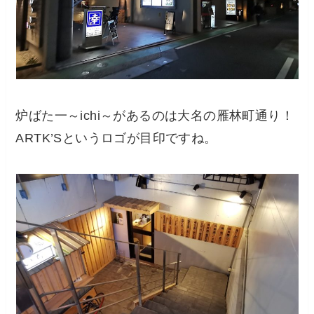
炉ばた一～ichi～があるのは大名の雁林町通り！
ARTK’Sというロゴが目印ですね。