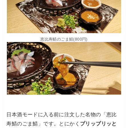
恵比寿鯖のごま鯖(800円)
日本酒モードに入る前に注文した名物の「恵比
寿鯖のごま鯖」です。とにかく
プリップリッと