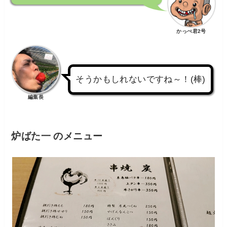
かっぺ君2号
そうかもしれないですね～！(棒)
編集長
炉ばた一 のメニュー