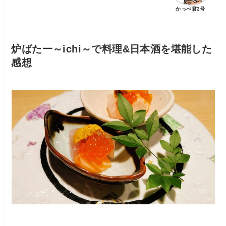
かっぺ君2号
炉ばた一～ichi～で料理&日本酒を堪能した
感想