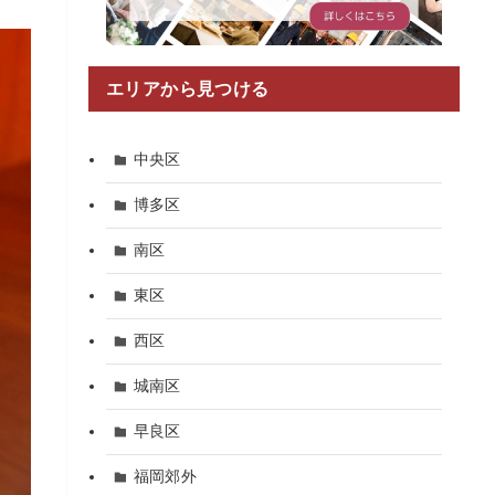
エリアから見つける
中央区
博多区
南区
東区
西区
城南区
早良区
福岡郊外