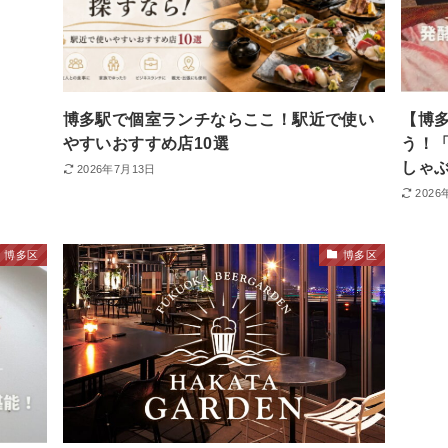
博多駅で個室ランチならここ！駅近で使い
【博
やすいおすすめ店10選
う！
しゃ
2026年7月13日
2026
博多区
博多区