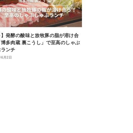
多】発酵の酸味と放牧豚の脂が溶け合
「博多肉蔵 裏こうし」で至高のしゃぶ
ぶランチ
年6月2日