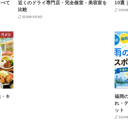
食べて
近くのドライ専門店・完全個室・美容室を
10
比較
2026
2026年8月8日
博多区
結・キ
福岡
れ・
ット
2026