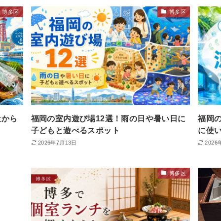
博多区
博多区
近から
福岡の室内遊び場12選！雨の日や暑い日に
福岡
子どもと遊べるスポット
に使
2026年7月13日
2026
博多区