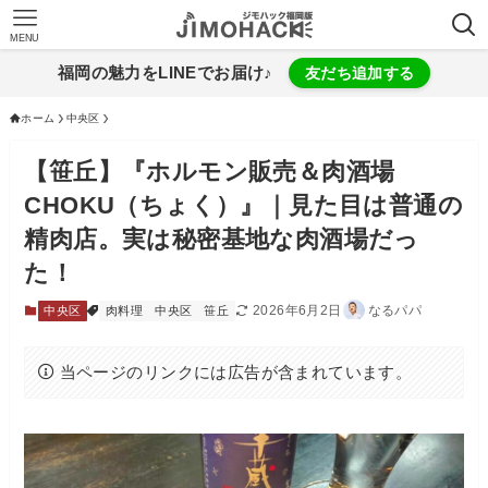
MENU
福岡の魅力をLINEでお届け♪
友だち追加する
ホーム
中央区
【笹丘】『ホルモン販売＆肉酒場
CHOKU（ちょく）』｜見た目は普通の
精肉店。実は秘密基地な肉酒場だっ
た！
2026年6月2日
なるパパ
中央区
肉料理
中央区
笹丘
当ページのリンクには広告が含まれています。