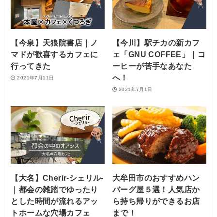
【今泉】天狼院書店｜ノ
【今川】駅チカの新カフ
マドが歓喜するカフェに
ェ「GNU COFFEE」｜コ
行ってきた
ーヒーが苦手なあなた
へ！
2021年7月11日
2021年7月1日
【大名】Cherir-シェリル-
大牟田市のおすすめハン
｜都会の雑踏でゆったり
バーグ屋５選！人気店か
とした時間が流れるアッ
ら持ち帰りができるお店
トホームな穴場カフェ
まで！