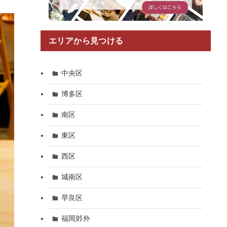
エリアから見つける
中央区
博多区
南区
東区
西区
城南区
早良区
福岡郊外