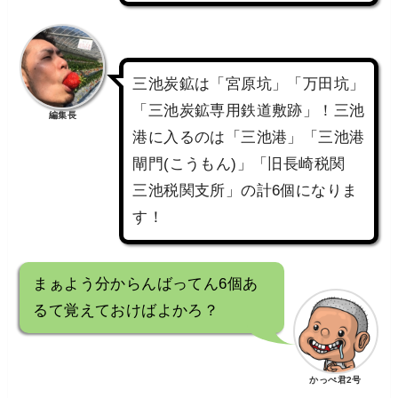
三池炭鉱は「宮原坑」「万田坑」
「三池炭鉱専用鉄道敷跡」！三池
編集長
港に入るのは「三池港」「三池港
閘門(こうもん)」「旧長崎税関
三池税関支所」の計6個になりま
す！
まぁよう分からんばってん6個あ
るて覚えておけばよかろ？
かっぺ君2号