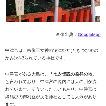
画像出典：
GoogleMap
中津宮は、宗像三女神の湍津姫神(たぎつひめの
かみ)が祀られている神社です。
中津宮がある大島は、
「七夕伝説の発祥の地」
と言われており、中津宮の境内には天の川が流
れています。そういったこともあり、中津宮は
縁結びの御利益がある神社
としても人気があり
ます。