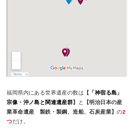
福岡県内にある世界遺産の数は
【
「神宿る島」
宗像・沖ノ島と関連遺産群
】
と
【明治日本の産
業革命遺産 製鉄・製鋼、造船、石炭産業】
の
2
つ
だけ。