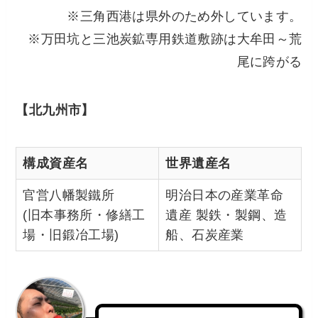
※三角西港は県外のため外しています。
※万田坑と三池炭鉱専用鉄道敷跡は大牟田～荒
尾に跨がる
【北九州市】
構成資産名
世界遺産名
官営八幡製鐵所
明治日本の産業革命
(旧本事務所・修繕工
遺産 製鉄・製鋼、造
場・旧鍛冶工場)
船、石炭産業