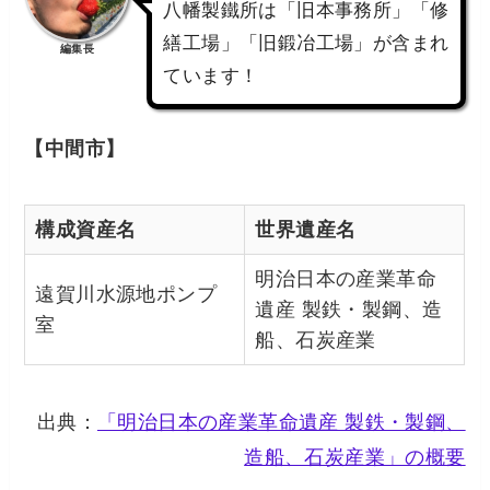
八幡製鐵所は「旧本事務所」「修
繕工場」「旧鍛冶工場」が含まれ
編集長
ています！
【中間市】
構成資産名
世界遺産名
明治日本の産業革命
遠賀川水源地ポンプ
遺産 製鉄・製鋼、造
室
船、石炭産業
出典：
「明治日本の産業革命遺産 製鉄・製鋼、
造船、石炭産業」の概要