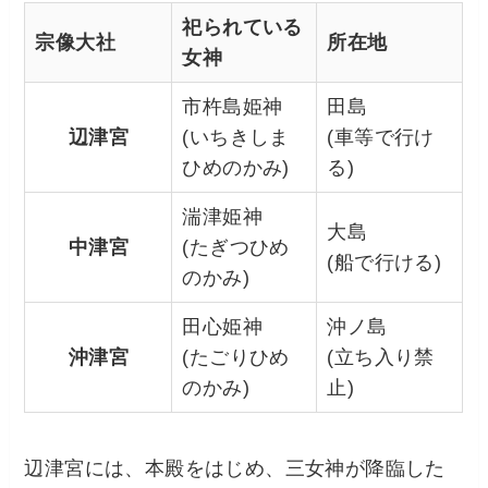
祀られている
宗像大社
所在地
女神
市杵島姫神
田島
辺津宮
(いちきしま
(車等で行け
ひめのかみ)
る)
湍津姫神
大島
中津宮
(たぎつひめ
(船で行ける)
のかみ)
田心姫神
沖ノ島
沖津宮
(たごりひめ
(立ち入り禁
のかみ)
止)
辺津宮には、本殿をはじめ、三女神が降臨した