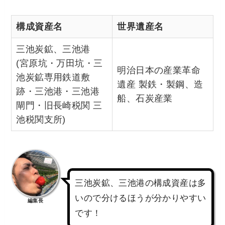
構成資産名
世界遺産名
三池炭鉱、三池港
(宮原坑・万田坑・三
明治日本の産業革命
池炭鉱専用鉄道敷
遺産 製鉄・製鋼、造
跡・三池港・三池港
船、石炭産業
閘門・旧長崎税関 三
池税関支所)
三池炭鉱、三池港の構成資産は多
いので分けるほうが分かりやすい
編集長
です！