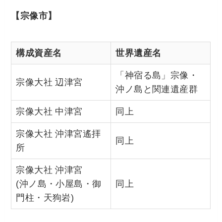
【宗像市】
構成資産名
世界遺産名
「神宿る島」宗像・
宗像大社 辺津宮
沖ノ島と関連遺産群
宗像大社 中津宮
同上
宗像大社 沖津宮遙拝
同上
所
宗像大社 沖津宮
(沖ノ島・小屋島・御
同上
門柱・天狗岩)