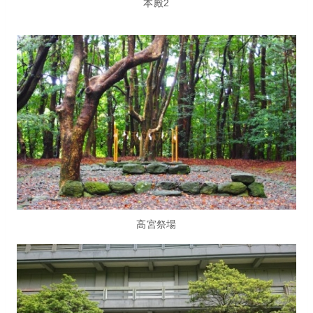
本殿2
高宮祭場