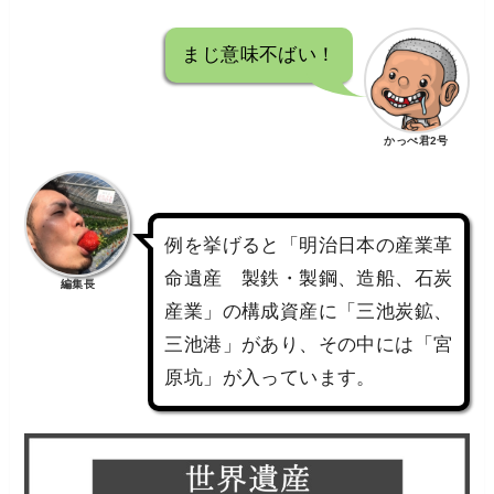
まじ意味不ばい！
かっぺ君2号
例を挙げると「明治日本の産業革
命遺産 製鉄・製鋼、造船、石炭
編集長
産業」の構成資産に「三池炭鉱、
三池港」があり、その中には「宮
原坑」が入っています。