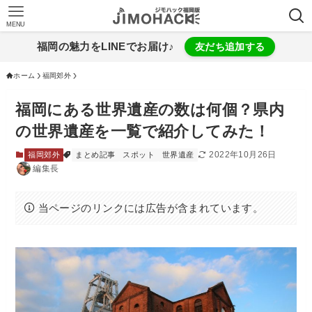
MENU
福岡の魅力をLINEでお届け♪
友だち追加する
ホーム
福岡郊外
福岡にある世界遺産の数は何個？県内
の世界遺産を一覧で紹介してみた！
2022年10月26日
福岡郊外
まとめ記事
スポット
世界遺産
編集長
当ページのリンクには広告が含まれています。