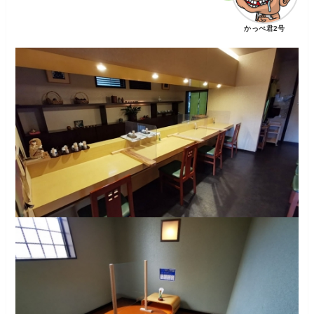
かっぺ君2号