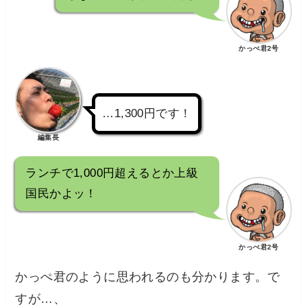
かっぺ君2号
…1,300円です！
編集長
ランチで1,000円超えるとか上級
国民かよッ！
かっぺ君2号
かっぺ君のように思われるのも分かります。で
すが…、