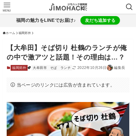
MENU
福岡の魅力をLINEでお届け♪
友だち追加する
ホーム
福岡郊外
【大牟田】そば切り 杜鶴のランチが俺
の中で激アツと話題！その理由は…？
2022年10月26日
編集長
福岡郊外
大牟田市
そば
ランチ
当ページのリンクには広告が含まれています。