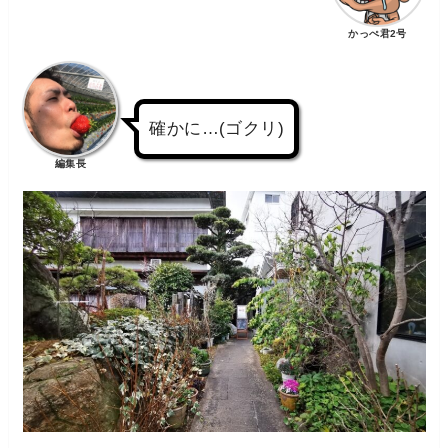
かっぺ君2号
確かに…(ゴクリ)
編集長