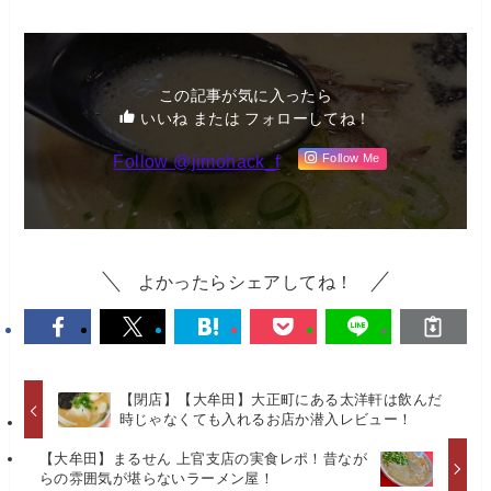
この記事が気に入ったら
いいね または フォローしてね！
Follow @jimohack_f
Follow Me
よかったらシェアしてね！
【閉店】【大牟田】大正町にある太洋軒は飲んだ
時じゃなくても入れるお店か潜入レビュー！
【大牟田】まるせん 上官支店の実食レポ！昔なが
らの雰囲気が堪らないラーメン屋！