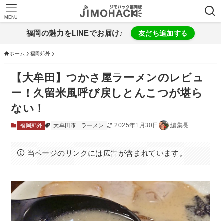
MENU
福岡の魅力をLINEでお届け♪
友だち追加する
ホーム
福岡郊外
【大牟田】つかさ屋ラーメンのレビュ
ー！久留米風呼び戻しとんこつが堪ら
ない！
2025年1月30日
編集長
福岡郊外
大牟田市
ラーメン
当ページのリンクには広告が含まれています。