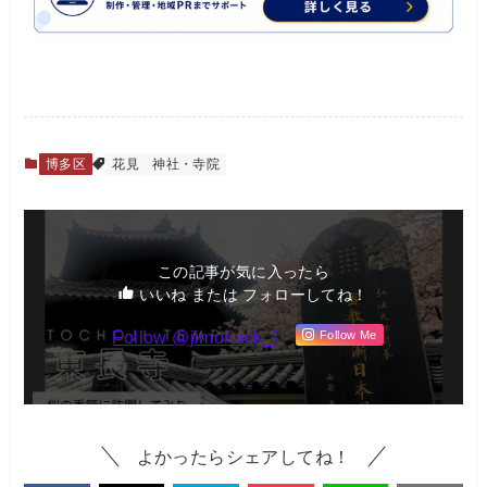
博多区
花見
神社・寺院
この記事が気に入ったら
いいね または フォローしてね！
Follow @jimohack_f
Follow Me
よかったらシェアしてね！