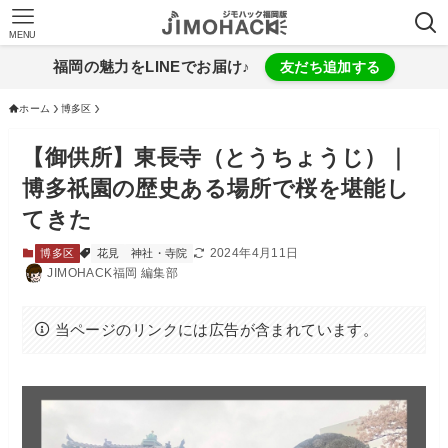
MENU
福岡の魅力をLINEでお届け♪
友だち追加する
ホーム
博多区
【御供所】東長寺（とうちょうじ）｜
博多祇園の歴史ある場所で桜を堪能し
てきた
2024年4月11日
博多区
花見
神社・寺院
JIMOHACK福岡 編集部
当ページのリンクには広告が含まれています。