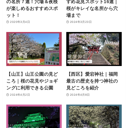
の名所７選！穴場＆夜桜
すめ花見スポット16選｜
が楽しめるおすすめスポ
桜がキレイな名所から穴
ット！
場まで
2020年3月4日
2024年3月23日
【山王】山王公園の見ど
【西区】愛宕神社｜福岡
ころ｜桜の花見やジョギ
最古の歴史を持つ神社の
ングに利用できる公園
見どころを紹介
2024年4月2日
2024年4月8日