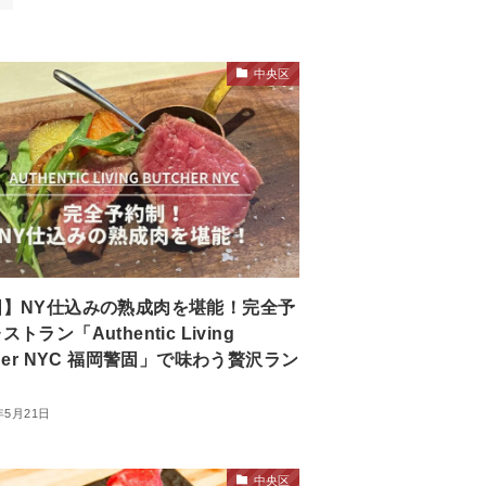
中央区
固】NY仕込みの熟成肉を堪能！完全予
トラン「Authentic Living
cher NYC 福岡警固」で味わう贅沢ラン
年5月21日
中央区