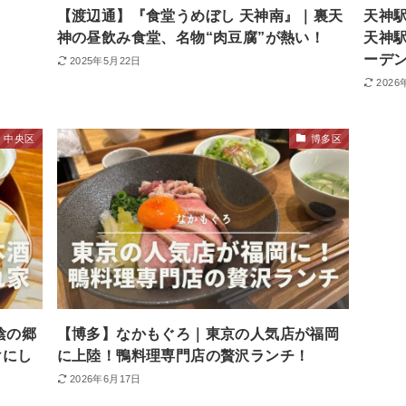
【渡辺通】『食堂うめぼし 天神南』｜裏天
天神
神の昼飲み食堂、名物“肉豆腐”が熱い！
天神駅
ーデン
2025年5月22日
2026
中央区
博多区
陰の郷
【博多】なかもぐろ｜東京の人気店が福岡
けにし
に上陸！鴨料理専門店の贅沢ランチ！
2026年6月17日