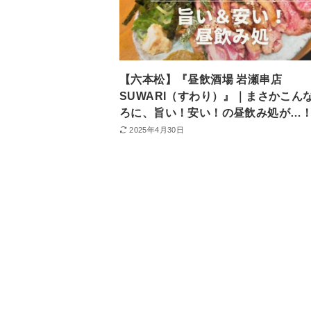
【六本松】『昼飲酒場 岩瀬串店
SUWARI（すわり）』｜まさかこん
ろに、旨い！安い！の昼飲み処が…
2025年4月30日