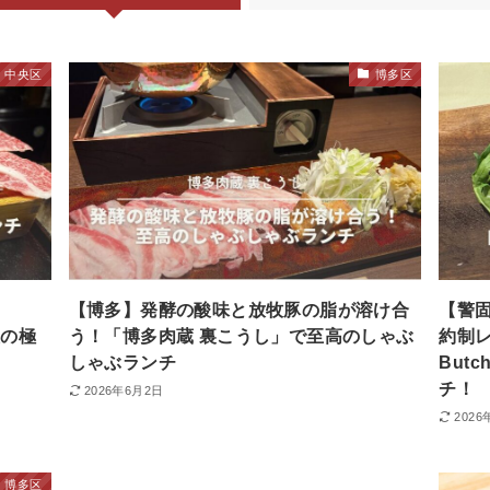
中央区
博多区
【博多】発酵の酸味と放牧豚の脂が溶け合
【警
役の極
う！「博多肉蔵 裏こうし」で至高のしゃぶ
約制レス
しゃぶランチ
But
チ！
2026年6月2日
2026
博多区