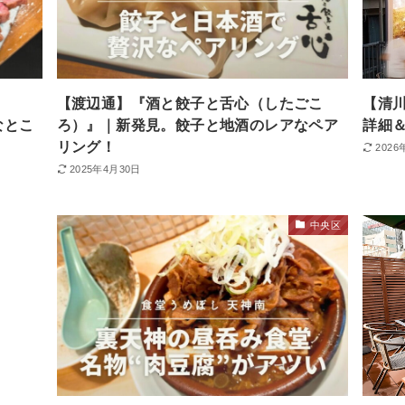
【渡辺通】『酒と餃子と舌心（したごこ
【清
なとこ
ろ）』｜新発見。餃子と地酒のレアなペア
詳細＆
！
リング！
2026
2025年4月30日
中央区