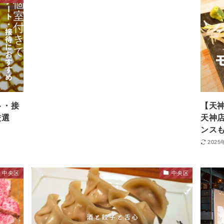
ト・接
【天
厳選
天神
ンス
2025
中央区
中央区