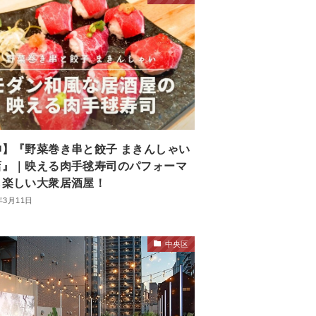
神】『野菜巻き串と餃子 まきんしゃい
店』｜映える肉手毬寿司のパフォーマ
も楽しい大衆居酒屋！
年3月11日
中央区