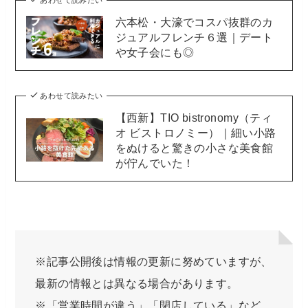
六本松・大濠でコスパ抜群のカ
ジュアルフレンチ６選｜デート
や女子会にも◎
あわせて読みたい
【西新】TIO bistronomy（ティ
オ ビストロノミー）｜細い小路
をぬけると驚きの小さな美食館
が佇んでいた！
※記事公開後は情報の更新に努めていますが、
最新の情報とは異なる場合があります。
※「営業時間が違う」「閉店している」など、