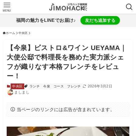
MENU
福岡の魅力をLINEでお届け♪
友だち追加する
ホーム
中央区
【今泉】ビストロ&ワイン UEYAMA｜
大使公邸で料理長を務めた実力派シェ
フが織りなす本格フレンチをレビュ
ー！
2026年3月2日
中央区
ランチ
今泉
コース
フレンチ
ましまし
当ページのリンクには広告が含まれています。