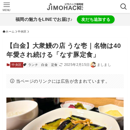
MENU
福岡の魅力をLINEでお届け♪
友だち追加する
ホーム
中央区
【白金】大衆鰻の店 うな壱｜名物は40
年愛され続ける「なす豚定食」
2025年2月15日
ましまし
中央区
ランチ
白金
定食
当ページのリンクには広告が含まれています。