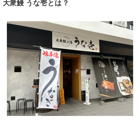
大衆鰻 うな壱とは？