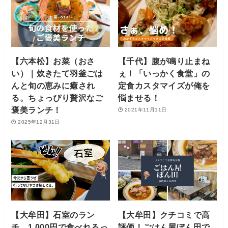
【六本松】お菜（おさ
【千代】腹が鳴り止まね
い）｜炊きたて羽釜ごは
ぇ！「いっかく食堂」の
んと旬の恵みに癒され
定食カスタマイズが俺を
る。ちょっぴり贅沢なご
悩ませる！
褒美ランチ！
2021年11月11日
2025年12月31日
【大牟田】石室のラン
【大牟田】クチコミで高
チ、1,000円で食べれるっ
評価！ごはん屋ぽん田で