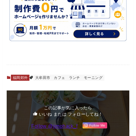
福岡郊外
大牟田市
カフェ
ランチ
モーニング
この記事が気に入ったら
いいね または フォローしてね！
Follow @jimohack_f
Follow Me