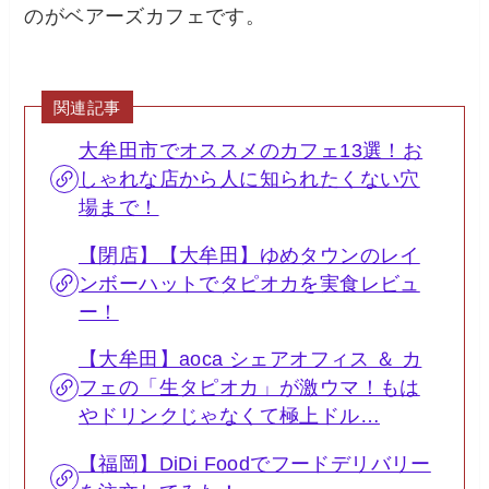
のがベアーズカフェです。
関連記事
大牟田市でオススメのカフェ13選！お
しゃれな店から人に知られたくない穴
場まで！
【閉店】【大牟田】ゆめタウンのレイ
ンボーハットでタピオカを実食レビュ
ー！
【大牟田】aoca シェアオフィス ＆ カ
フェの「生タピオカ」が激ウマ！もは
やドリンクじゃなくて極上ドル…
【福岡】DiDi Foodでフードデリバリー