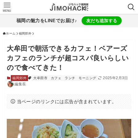
MENU
福岡の魅力をLINEでお届け♪
友だち追加する
ホーム
福岡郊外
大牟田で朝活できるカフェ！ベアーズ
カフェのランチが超コスパ良いらしい
ので食べてきた！
2025年2月3日
福岡郊外
大牟田市
カフェ
ランチ
モーニング
編集長
当ページのリンクには広告が含まれています。