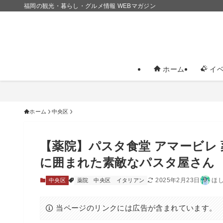
福岡の観光・暮らし・グルメ情報 WEBマガジン
ホーム
イベ
ホーム
中央区
【薬院】パスタ食堂 アマービレ
に囲まれた素敵なパスタ屋さん
2025年2月23日
ほ
中央区
薬院
中央区
イタリアン
当ページのリンクには広告が含まれています。