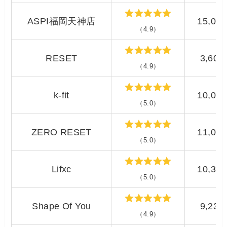
ASPI福岡天神店
15,07
（4.9）
RESET
3,60
（4.9）
k-fit
10,00
（5.0）
ZERO RESET
11,00
（5.0）
Lifxc
10,31
（5.0）
Shape Of You
9,23
（4.9）