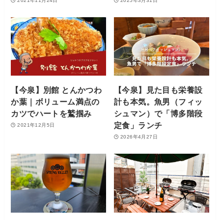
2021年11月24日
2025年3月31日
【今泉】別館 とんかつわ
【今泉】見た目も栄養設
か葉｜ボリューム満点の
計も本気。魚男（フィッ
カツでハートを鷲掴み
シュマン）で「博多階段
定食」ランチ
2021年12月5日
2026年4月27日