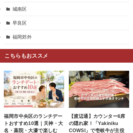
城南区
早良区
福岡郊外
こちらもおススメ
福岡市中央区のランチデー
【渡辺通】カウンター6席
トおすすめ10選｜天神・大
の隠れ家！「Yakiniku
名・薬院・大濠で楽しむ
COWSI」で壱岐牛が主役