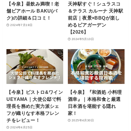
【今泉】昼飲み満喫！老
天神駅すぐ！シュラスコ
舗ビアホール BAKU(バ
＆テラス カルーナ 天神駅
ク)の詳細＆口コミ！
前店｜夜景×BBQが楽し
めるビアガーデン
2024年7月19日
【2026】
2024年5月13日
【今泉】ビストロ&ワイン
【今泉】『和酒処 小料理
UEYAMA｜大使公邸で料
酒幸』｜本格和食と厳選
理長を務めた実力派シェ
日本酒を堪能する隠れ
フが織りなす本格フレン
家！
チをレビュー！
2025年4月30日
2024年4月25日