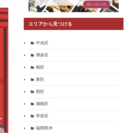
エリアから見つける
中央区
博多区
南区
東区
西区
城南区
早良区
福岡郊外