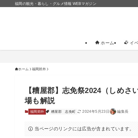
福岡の観光・暮らし・グルメ情報 WEBマガジン
ホーム
イベ
ホーム
福岡郊外
【糟屋郡】志免祭2024（しめ
場も解説
2024年5月23日
編集長
福岡郊外
糟屋郡
志免町
当ページのリンクには広告が含まれています。