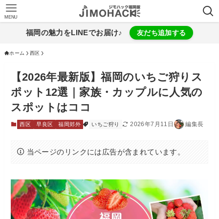
MENU
福岡の魅力をLINEでお届け♪
友だち追加する
ホーム
西区
【2026年最新版】福岡のいちご狩りス
ポット12選｜家族・カップルに人気の
スポットはココ
2026年7月11日
編集長
西区
早良区
福岡郊外
いちご狩り
当ページのリンクには広告が含まれています。