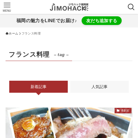
MENU
福岡の魅力をLINEでお届け♪
友だち追加する
ホーム
フランス料理
フランス料理
– tag –
新着記事
人気記事
博多区