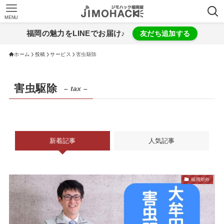
MENU
福岡の魅力をLINEでお届け♪
友だち追加する
ホーム
投稿
サービス
害虫駆除
害虫駆除
– tax –
新着記事
人気記事
福岡郊外